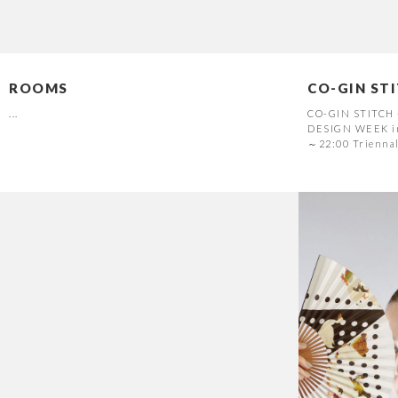
ROOMS
CO-GIN ST
...
CO-GIN STITCH -
DESIGN WEEK i
～22:00 Triennale