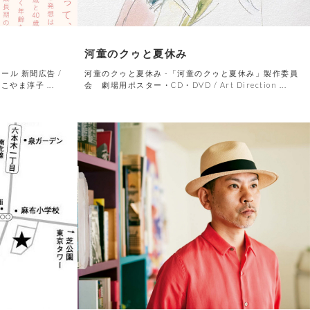
河童のクゥと夏休み
ール 新聞広告 /
河童のクゥと夏休み -「河童のクゥと夏休み」製作委員
C こやま淳子 ...
会 劇場用ポスター・CD・DVD / Art Direction ...