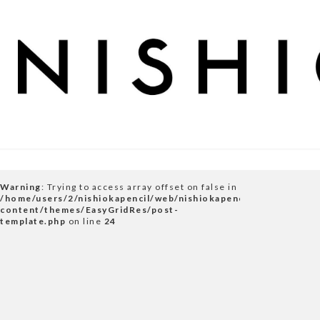
Warning
: Trying to access array offset on false in
/home/users/2/nishiokapencil/web/nishiokapencil.co.jp/wp-
content/themes/EasyGridRes/post-
template.php
on line
24