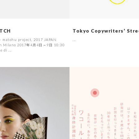
ITCH
Tokyo Copywriters’ St
 matohu project, 2017 JAPAN
...
n Milano 2017年4月4日～9日 10:30
 di ...